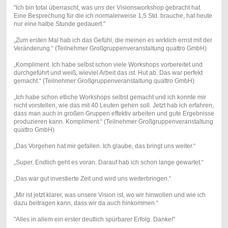
"Ich bin total überrascht, was uns der Visionsworkshop gebracht hat.
Eine Besprechung für die ich normalerweise 1,5 Std. brauche, hat heute
nur eine halbe Stunde gedauert."
„Zum ersten Mal hab ich das Gefühl, die meinen es wirklich ernst mit der
Veränderung.“ (Teilnehmer Großgruppenveranstaltung quattro GmbH)
„Kompliment. Ich habe selbst schon viele Workshops vorbereitet und
durchgeführt und weiß, wieviel Arbeit das ist. Hut ab. Das war perfekt
gemacht.“
(
Teilnehmer
Großgruppenveranstaltung quattro GmbH)
„Ich habe schon etliche Workshops selbst gemacht und ich konnte mir
nicht vorstellen, wie das mit 40 Leuten gehen soll. Jetzt hab ich erfahren,
dass man auch in großen Gruppen effektiv arbeiten und gute Ergebnisse
produzieren kann. Kompliment.“
(
Teilnehmer
Großgruppenveranstaltung
quattro GmbH)
„Das Vorgehen hat mir gefallen. Ich glaube, das bringt uns weiter.“
„Super. Endlich geht es voran. Darauf hab ich schon lange gewartet.“
„Das war gut investierte Zeit und wird uns weiterbringen.“
„Mir ist jetzt klarer, was unsere Vision ist, wo wir hinwollen und wie ich
dazu beitragen kann, dass wir da auch hinkommen.“
"Alles in allem ein erster deutlich spürbarer Erfolg. Danke!"