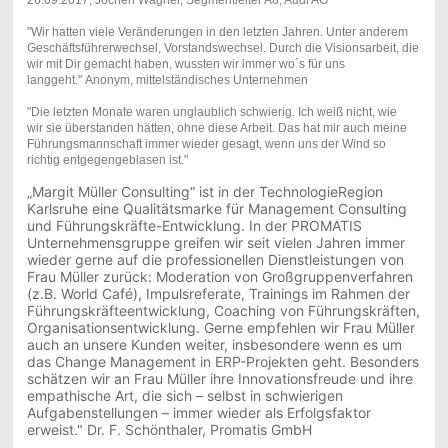
"Wir hatten viele Veränderungen in den letzten Jahren. Unter anderem
Geschäftsführerwechsel, Vorstandswechsel. Durch die Visionsarbeit, die
wir mit Dir gemacht haben, wussten wir immer wo´s für uns
langgeht." Anonym, mittelständisches Unternehmen
"Die letzten Monate waren unglaublich schwierig. Ich weiß nicht, wie
wir sie überstanden hätten, ohne diese Arbeit. Das hat mir auch meine
Führungsmannschaft immer wieder gesagt, wenn uns der Wind so
richtig entgegengeblasen ist."
„Margit Müller Consulting“ ist in der TechnologieRegion
Karlsruhe eine Qualitätsmarke für Management Consulting
und Führungskräfte-Entwicklung. In der PROMATIS
Unternehmensgruppe greifen wir seit vielen Jahren immer
wieder gerne auf die professionellen Dienstleistungen von
Frau Müller zurück: Moderation von Großgruppenverfahren
(z.B. World Café), Impulsreferate, Trainings im Rahmen der
Führungskräfteentwicklung, Coaching von Führungskräften,
Organisationsentwicklung. Gerne empfehlen wir Frau Müller
auch an unsere Kunden weiter, insbesondere wenn es um
das Change Management in ERP-Projekten geht. Besonders
schätzen wir an Frau Müller ihre Innovationsfreude und ihre
empathische Art, die sich – selbst in schwierigen
Aufgabenstellungen – immer wieder als Erfolgsfaktor
erweist." Dr. F. Schönthaler, Promatis GmbH