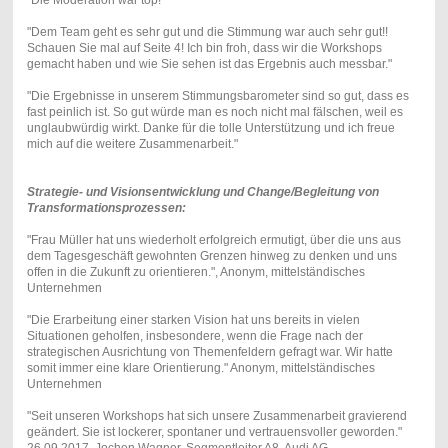
"Dem Team geht es sehr gut und die Stimmung war auch sehr gut!!
Schauen Sie mal auf Seite 4! Ich bin froh, dass wir die Workshops
gemacht haben und wie Sie sehen ist das Ergebnis auch messbar."
"Die Ergebnisse in unserem Stimmungsbarometer sind so gut, dass es
fast peinlich ist. So gut würde man es noch nicht mal fälschen, weil es
unglaubwürdig wirkt. Danke für die tolle Unterstützung und ich freue
mich auf die weitere Zusammenarbeit."
Strategie- und Visionsentwicklung und Change/Begleitung von
Transformationsprozessen:
"Frau Müller hat uns wiederholt erfolgreich ermutigt, über die uns aus
dem Tagesgeschäft gewohnten Grenzen hinweg zu denken und uns
offen in die Zukunft zu orientieren.", Anonym, mittelständisches
Unternehmen
"Die Erarbeitung einer starken Vision hat uns bereits in vielen
Situationen geholfen, insbesondere, wenn die Frage nach der
strategischen Ausrichtung von Themenfeldern gefragt war. Wir hatte
somit immer eine klare Orientierung." Anonym, mittelständisches
Unternehmen
"Seit unseren Workshops hat sich unsere Zusammenarbeit gravierend
geändert. Sie ist lockerer, spontaner und vertrauensvoller geworden."
26.09.2017, Jochen Wagner, Segmentleiter A8, Audi AG