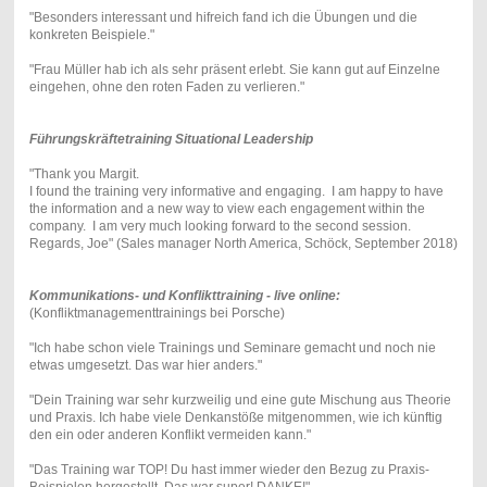
"Besonders interessant und hifreich fand ich die Übungen und die
konkreten Beispiele."
"Frau Müller hab ich als sehr präsent erlebt. Sie kann gut auf Einzelne
eingehen, ohne den roten Faden zu verlieren."
Führungskräftetraining Situational Leadership
"Thank you Margit.
I found the training very informative and engaging. I am happy to have
the information and a new way to view each engagement within the
company. I am very much looking forward to the second session.
Regards, Joe" (Sales manager North America, Schöck, September 2018)
Kommunikations- und Konflikttraining - live online:
(Konfliktmanagementtrainings bei Porsche)
"Ich habe schon viele Trainings und Seminare gemacht und noch nie
etwas umgesetzt. Das war hier anders."
"Dein Training war sehr kurzweilig und eine gute Mischung aus Theorie
und Praxis. Ich habe viele Denkanstöße mitgenommen, wie ich künftig
den ein oder anderen Konflikt vermeiden kann."
"Das Training war TOP! Du hast immer wieder den Bezug zu Praxis-
Beispielen hergestellt. Das war super! DANKE!"