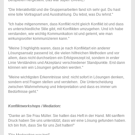
"Die Interaktivität und die Gruppenarbeiten fand ich sehr gut. Du hast
eine tolle Vortragsart und Ausstrahlung. Du lebst, was Du lehrst."
"Ich habe mitgenommen, dass Konflikt nicht gleich Konflikt ist und dass
es unterschiedliche Stile gibt, mit Konflikten umzugehen. Und ich habe
verstanden, wie wichtig Kommunikation ist und gelernt, wie man
wirkungsvoller kommunizieren kann."
"Meine 3 highlights waren, dass je nach Konfliktart ein anderer
Lösungsansatz passend ist, die vielen hilfreichen Methoden und vor
allem, dass nicht durchsetzen ein Erfolgsrezept ist, sondern in erster
Linie Verständnis und Akzeptanz verschiedener Standpunkte. Erst dann
können win win Lösungen gefunden werden."
"Meine wichtigsten Erkenntnisse sind: nicht sofort in Lösungen denken,
sondern erst Fragen stellen und verstehen. Die Unterscheidung
zwischen Wahrnehmung und Interpretation und dass es immer um
Bedürfnisse geht."
Konfliktworkshops / Mediation:
"Danke an Sie Frau Müller. Sie hatten das Heft in der Hand. Mit sanftem
Druck haben Sie uns unterstützt, dass wir eine Lösung gefunden haben.
Ich bin froh, dass Sie für uns Zeit hatten!"
"Die Moderation war top!"